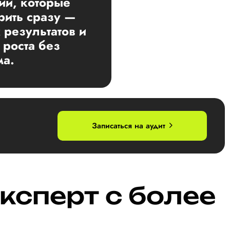
ии, которые
ить сразу —
 результатов и
 роста без
ма.
Записаться на аудит
ксперт с более