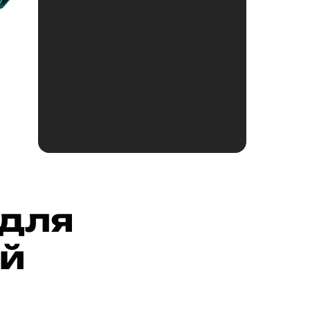
 для
ей