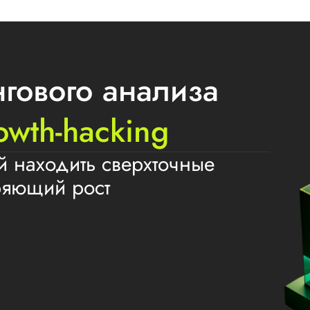
нгового анализа
owth-hacking
 находить сверхточные
ряющий рост