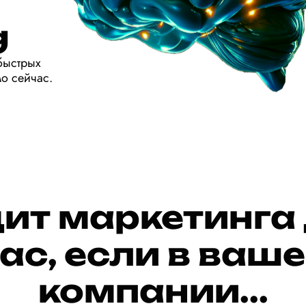
g
быстрых
мо сейчас.
ит маркетинга
ас, если в ваш
компании...